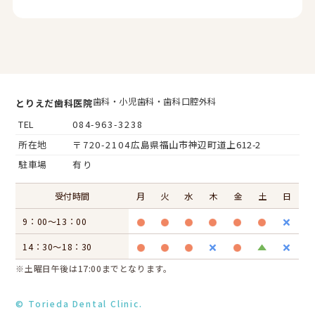
歯科・小児歯科・歯科口腔外科
とりえだ歯科医院
TEL
084-963-3238
所在地
〒720-2104
広島県福山市神辺町道上612-2
駐車場
有り
受付時間
月
火
水
木
金
土
日
9：00～13：00
14：30～18：30
※土曜日午後は17:00までとなります。
© Torieda Dental Clinic.