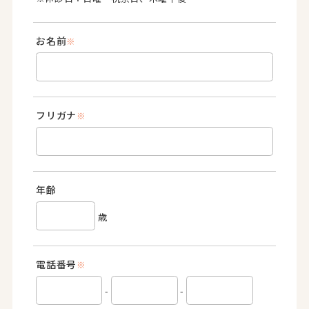
お名前
※
フリガナ
※
年齢
歳
電話番号
※
-
-